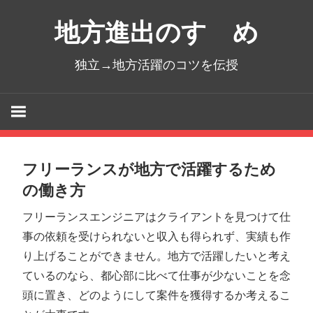
コ
地方進出のすゝめ
ン
テ
独立→地方活躍のコツを伝授
ン
ツ
へ
ス
キ
ッ
フリーランスが地方で活躍するため
プ
の働き方
フリーランスエンジニアはクライアントを見つけて仕
事の依頼を受けられないと収入も得られず、実績も作
り上げることができません。地方で活躍したいと考え
ているのなら、都心部に比べて仕事が少ないことを念
頭に置き、どのようにして案件を獲得するか考えるこ